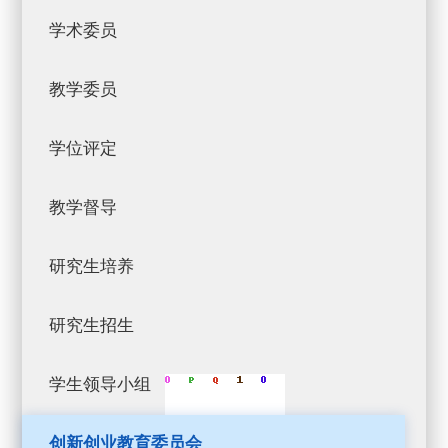
学术委员
教学委员
学位评定
教学督导
研究生培养
研究生招生
学生领导小组
创新创业教育委员会