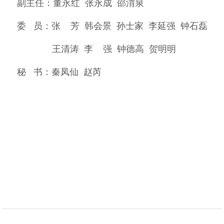
副主任：董永红 张永成 邵渭泉
委 员：
张 芳 韩会景 孙士家 李延强 钟石磊
王清涛 李 强 钟德高 贺明明
秘 书：秦凤仙 赵芮