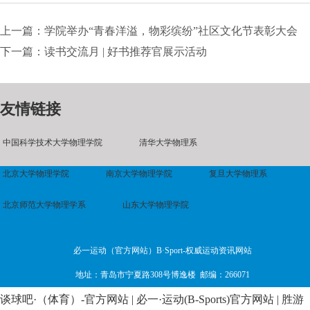
上一篇：学院举办“青春洋溢，物彩缤纷”社区文化节表彰大会
下一篇：读书交流月 | 好书推荐官展示活动
友情链接
中国科学技术大学物理学院
清华大学物理系
北京大学物理学院
南京大学物理学院
复旦大学物理系
北京师范大学物理学系
山东大学物理学院
必一运动（官方网站）B·Sport-权威运动资讯网站
地址：青岛市宁夏路308号博逸楼 邮编：266071
谈球吧·（体育）-官方网站
|
必一·运动(B-Sports)官方网站
|
胜游