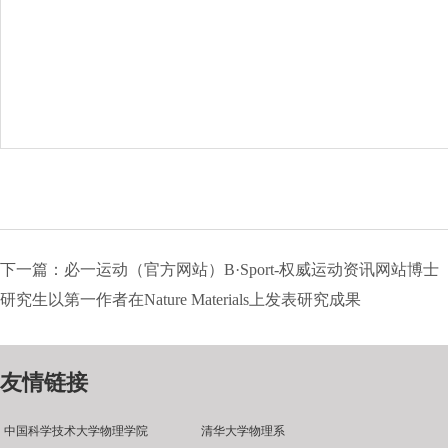
下一篇：必一运动（官方网站）B·Sport-权威运动资讯网站博士
研究生以第一作者在Nature Materials上发表研究成果
友情链接
中国科学技术大学物理学院
清华大学物理系