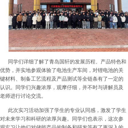
同学们详细了解了青岛国轩的发展历程、产品特色和
优势，并实地参观体验了电池生产车间，对锂电池的关
键材料、制备工艺流程及产品测试等全链条有了一定的
认识。同学们兴趣浓厚，观摩仔细，并不时与讲解员及
老师进行讨论交流。
此次实习活动加强了学生的专业认同感，激发了学生
对未来学习和科研的浓厚兴趣。同学们也表示，这次参
观实习让他们对储能产品的制备和研发等有了更深入的