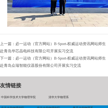
上一篇：必一运动（官方网站）B·Sport-权威运动资讯网站师生
赴青岛华芯晶电科技有限公司开展实习交流
下一篇：必一运动（官方网站）B·Sport-权威运动资讯网站师生
赴青岛众瑞智能仪器股份有限公司开展实习交流
友情链接
中国科学技术大学物理学院
清华大学物理系
北京大学物理学院
南京大学物理学院
复旦大学物理系