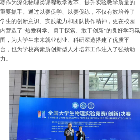
赛作为深化物理类课程教学改革、提升实验教学质量的
重要抓手。通过以赛促学、以赛促练，不仅有效培养了
学生的创新意识、实践能力和团队协作精神，更在校园
内营造了“热爱科学、勇于探索、敢于创新”的良好学习氛
围，为大学生未来就业创业、科研深造搭建了优质平
台，也为学校高素质创新型人才培养工作注入了强劲动
力。